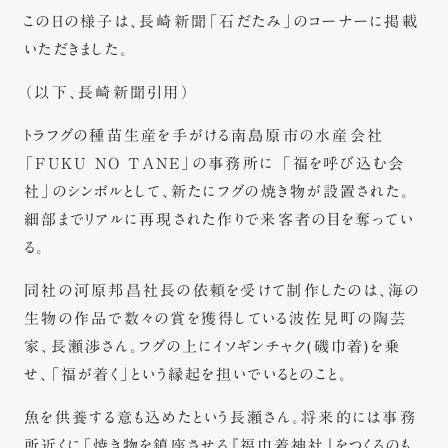
この日の様子は、長崎新聞「石だたみ」のコーナーに掲載
いただきました。
（以下、長崎新聞引用）
トラフグの種苗生産を手がける南島原市の水産会社
「FUKU NO TANE」の事務所に 「福を呼び込む会
社」のシンボルとして、新たにフグの焼き物が設置された。
細部までリアルに再現された作りで来客者の目を奪ってい
る。
同社の河原邦昌社長の依頼を受けて制作したのは、海の
生物の作品で数々の賞を獲得している波佐見町の陶芸
家、長瀬渉さん。フグの上にイソギンチャク(磯巾着)を乗
せ、「福が着く」という縁起を担いでいるとのこと。
魚を供養する意も込めたという長瀬さん。将来的には事務
所近くに「焼き物を鎮座させる『福巾着神社』をつくるのも