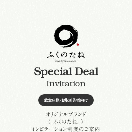
S
p
e
c
i
a
l
D
e
a
l
Invitation
飲食店様・お取引先様向け
オリジナルブランド
〈 ふくのたね. 〉
インビテーション制度
のご案内