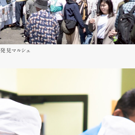
深発見マルシェ