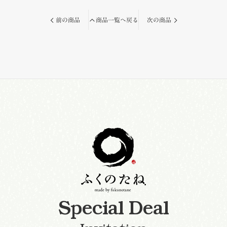
前の商品
商品一覧へ戻る
次の商品
S
p
e
c
i
a
l
D
e
a
l