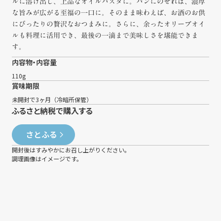
ルに溶け出し、上品なオイルパスタに。パンにのせれば、濃厚
な旨みが広がる至福の一口に。そのまま味わえば、お酒のお供
にぴったりの贅沢なおつまみに。さらに、余ったオリーブオイ
ルも料理に活用でき、最後の一滴まで美味しさを堪能できま
す。
内容物・内容量
110g
賞味期限
未開封で3ヶ月（冷暗所保管）
ふるさと納税で購入する
さとふる
開封後はすみやかにお召し上がりください。
調理画像はイメージです。