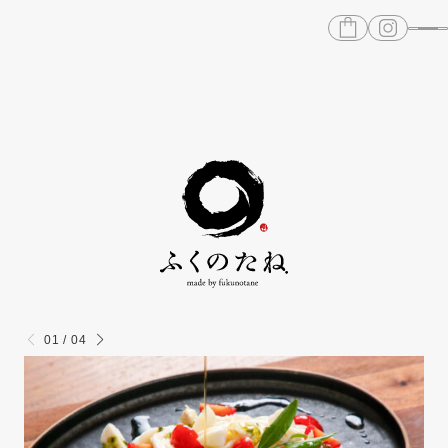
01
/
04